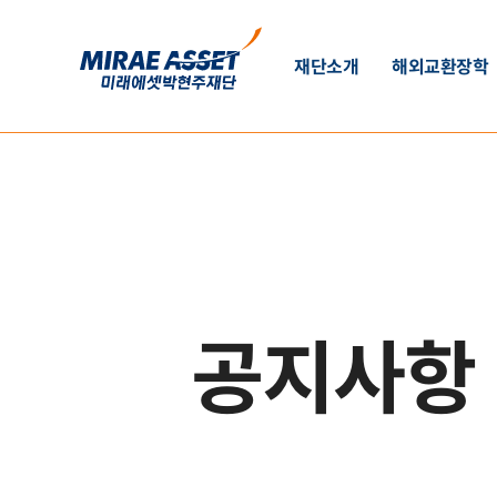
재단소개
해외교환장학
미래에셋박현주재단 소개
사업안내
설립자 인사말
사업개요 및 FAQ
함께하는 사람들
글로벌리포터
활동성과
활동연혁
공지사항
미래에셋 사회공헌