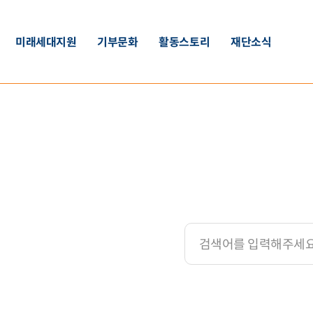
미래세대지원
기부문화
활동스토리
재단소식
사업안내
기부안내
활동후기
공지사항
글로벌 문화체험단
정기기부
발행물
투명경영
청년 씨드온 프로젝트
일시기부
뉴스레터
보도자료
희망나눔 공모지원
참여신청
이중언어 교재지원